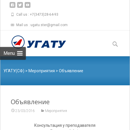
Call us : +7(3473)28-64-93
Mail us : ugatu.ster@gmail.com
Skip to
content
Найти:
Menu
УГАТУ(СФ)
>
Мероприятия
>
Объявление
Объявление
23/03/2016
Мероприятия
Консультация у преподавателя