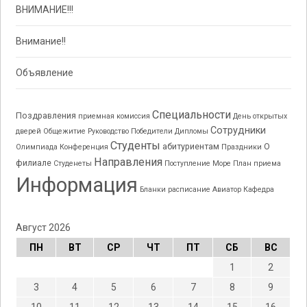
ВНИМАНИЕ!!!
Внимание!!
Объявление
Специальности
Поздравления
приемная комиссия
День открытых
Сотрудники
дверей
Общежитие
Руководство
Победители
Дипломы
Студенты
абитуриентам
О
Олимпиада
Конференция
Праздники
Направления
филиале
Студенеты
Поступление
Море
План приема
Информация
Бланки
расписание
Авиатор
Кафедра
Август 2026
ПН
ВТ
СР
ЧТ
ПТ
СБ
ВС
1
2
3
4
5
6
7
8
9